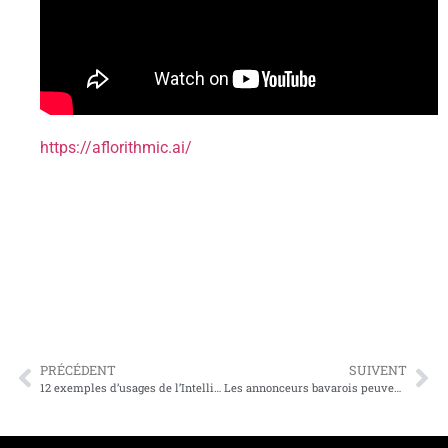
https://aflorithmic.ai/
PRÉCÉDENT
SUIVENT
12 exemples d’usages de l’Intelligence Artificielle en radio dans différents pays
Les annonceurs bavarois peuvent acheter en 3 minutes une campagne de pub sur Radio Gong, conception, production et planification du spot comprise