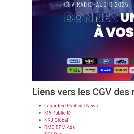
Liens vers les CGV des 
Lagardère Publicité News
M6 Publicité
NRJ Global
RMC BFM Ads