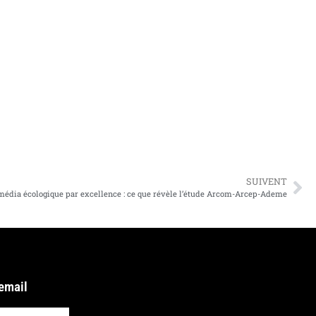
SUIVENT
 média écologique par excellence : ce que révèle l’étude Arcom-Arcep-Ademe
 email