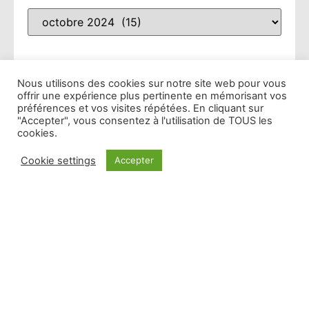
GRANDS PRIX PUB
TECHNOLOGIES
(52)
RADIO
(10)
TENDANCES
(481)
INTELLIGENCE
WEBINAIRE
(8)
ARTIFICIELLE
(53)
En vedette
Nous utilisons des cookies sur notre site web pour vous
offrir une expérience plus pertinente en mémorisant vos
préférences et vos visites répétées. En cliquant sur
Pour bien réussir votre 2e semestre 2021,
"Accepter", vous consentez à l'utilisation de TOUS les
abonnez-vous au Briefing !
cookies.
Lire plus »
Cookie settings
Accepter
Découvrez la nouvelle formule de la 6e année du
Briefing, l’unique formation continue à distance
pour les commerciaux radio
Lire plus »
Rendez-vous le 8 janvier 2021 pour la 6e saison du
Briefing, l’unique formation continue à distance
pour les commerciaux radio
Lire plus »