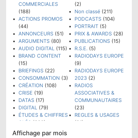
COMMERCIALES
(2)
(188)
Non classé
(211)
ACTIONS PROMOS
PODCASTS
(104)
(44)
PORTRAIT
(5)
ANNONCEURS
(51)
PRIX & AWARDS
(28)
ARGUMENTS
(80)
PUBLICATIONS
(15)
AUDIO DIGITAL
(115)
R.S.E.
(5)
BRAND CONTENT
RADIODAYS EUROPE
(15)
(9)
BRIEFINGS
(22)
RADIODAYS EUROPE
CONSOMMATION
(3)
2023
(2)
CRÉATION
(108)
RADIOS
CRISE
(19)
ASSOCIATIVES &
DATAS
(17)
COMMUNAUTAIRES
DIGITAL
(79)
(23)
ÉTUDES & CHIFFRES
REGLES & USAGES
CLÉS
(300)
(21)
ÉVÉNEMENTS
(159)
RÉSEAUX SOCIAUX
Affichage par mois
FORMATION
(148)
(38)