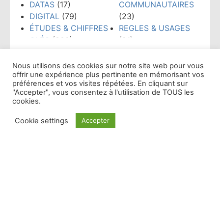
DATAS
(17)
COMMUNAUTAIRES
DIGITAL
(79)
(23)
ÉTUDES & CHIFFRES
REGLES & USAGES
CLÉS
(300)
(21)
ÉVÉNEMENTS
(159)
RÉSEAUX SOCIAUX
Affichage par mois
FORMATION
(148)
(38)
Nous utilisons des cookies sur notre site web pour vous
offrir une expérience plus pertinente en mémorisant vos
GRANDS PRIX PUB
TECHNOLOGIES
(52)
préférences et vos visites répétées. En cliquant sur
RADIO
(10)
TENDANCES
(481)
"Accepter", vous consentez à l'utilisation de TOUS les
INTELLIGENCE
WEBINAIRE
(8)
cookies.
ARTIFICIELLE
(53)
Cookie settings
Accepter
En vedette
Pour bien réussir votre 2e semestre 2021,
abonnez-vous au Briefing !
Lire plus »
Découvrez la nouvelle formule de la 6e année du
Briefing, l’unique formation continue à distance
pour les commerciaux radio