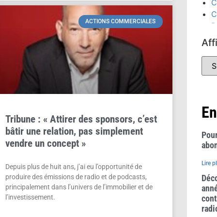
C
C
ACTIONS COMMERCIALES
D
D
Aff
É
C
(
É
(
F
En
Tribune : « Attirer des sponsors, c’est
G
bâtir une relation, pas simplement
P
Pour
vendre un concept »
abon
Lire p
Depuis plus de huit ans, j’ai eu l’opportunité de
produire des émissions de radio et de podcasts,
Déco
principalement dans l’univers de l’immobilier et de
anné
l’investissement.
cont
radi