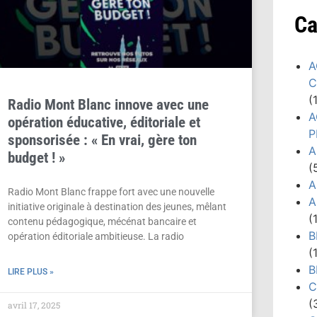
Ca
A
C
(
Radio Mont Blanc innove avec une
A
opération éducative, éditoriale et
P
sponsorisée : « En vrai, gère ton
A
budget ! »
(
A
Radio Mont Blanc frappe fort avec une nouvelle
A
initiative originale à destination des jeunes, mêlant
(
contenu pédagogique, mécénat bancaire et
B
opération éditoriale ambitieuse. La radio
(
B
LIRE PLUS »
C
(
avril 17, 2025