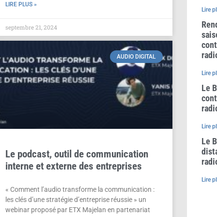
LIRE PLUS »
Lire p
Rend
septembre 21, 2024
sais
cont
radi
AUDIO DIGITAL
Lire p
Le B
cont
radi
Lire p
Le B
dist
Le podcast, outil de communication
radi
interne et externe des entreprises
Lire p
« Comment l’audio transforme la communication :
les clés d’une stratégie d’entreprise réussie » un
webinar proposé par ETX Majelan en partenariat