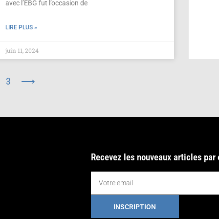
avec l’EBG fut l’occasion de
LIRE PLUS »
juin 11, 2024
3
⟶
Recevez les nouveaux articles par
INSCRIPTION