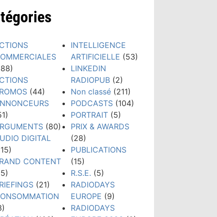
tégories
CTIONS
INTELLIGENCE
OMMERCIALES
ARTIFICIELLE
(53)
188)
LINKEDIN
CTIONS
RADIOPUB
(2)
ROMOS
(44)
Non classé
(211)
NNONCEURS
PODCASTS
(104)
51)
PORTRAIT
(5)
RGUMENTS
(80)
PRIX & AWARDS
UDIO DIGITAL
(28)
115)
PUBLICATIONS
RAND CONTENT
(15)
15)
R.S.E.
(5)
RIEFINGS
(21)
RADIODAYS
ONSOMMATION
EUROPE
(9)
3)
RADIODAYS