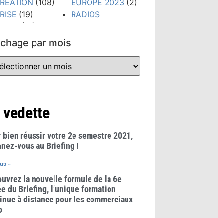
RÉATION
(108)
EUROPE 2023
(2)
RISE
(19)
RADIOS
ATAS
(17)
ASSOCIATIVES &
IGITAL
(79)
COMMUNAUTAIRES
ichage par mois
TUDES &
(23)
HIFFRES CLÉS
REGLES &
300)
USAGES
(21)
VÉNEMENTS
RÉSEAUX
159)
SOCIAUX
(38)
ORMATION
(148)
TECHNOLOGIES
 vedette
RANDS PRIX
(52)
UB RADIO
(10)
TENDANCES
(481)
 bien réussir votre 2e semestre 2021,
WEBINAIRE
(8)
nez-vous au Briefing !
lus »
uvrez la nouvelle formule de la 6e
e du Briefing, l’unique formation
inue à distance pour les commerciaux
o