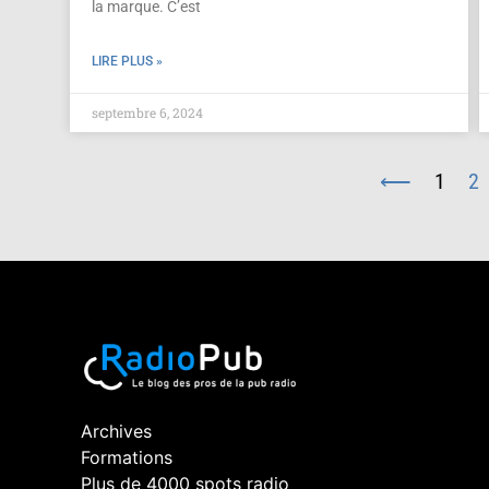
la marque. C’est
LIRE PLUS »
septembre 6, 2024
⟵
1
2
Archives
Formations
Plus de 4000 spots radio