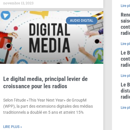
novembre 13, 2023
Lire p
Rend
sais
AUDIO DIGITAL
cont
radi
Lire p
Le B
cont
radi
Lire p
Le digital media, principal levier de
Le B
croissance pour les radios
dist
radi
Selon l’étude «This Year Next Year» de GroupM
(WPP), la part des extensions digitales des médias
Lire p
traditionnels a doublé en 5 ans et atteint 15%
LIRE PLUS »