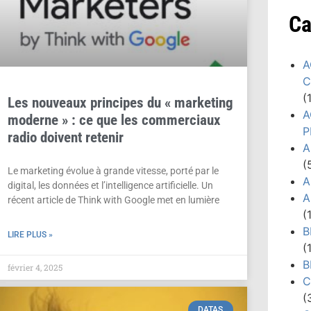
Ca
A
C
(
Les nouveaux principes du « marketing
A
moderne » : ce que les commerciaux
P
radio doivent retenir
A
(
Le marketing évolue à grande vitesse, porté par le
A
digital, les données et l’intelligence artificielle. Un
A
récent article de Think with Google met en lumière
(
B
LIRE PLUS »
(
B
février 4, 2025
C
(
DATAS