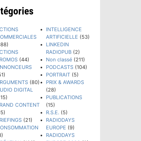
tégories
CTIONS
INTELLIGENCE
OMMERCIALES
ARTIFICIELLE
(53)
188)
LINKEDIN
CTIONS
RADIOPUB
(2)
ROMOS
(44)
Non classé
(211)
NNONCEURS
PODCASTS
(104)
51)
PORTRAIT
(5)
RGUMENTS
(80)
PRIX & AWARDS
UDIO DIGITAL
(28)
115)
PUBLICATIONS
RAND CONTENT
(15)
15)
R.S.E.
(5)
RIEFINGS
(21)
RADIODAYS
ONSOMMATION
EUROPE
(9)
3)
RADIODAYS