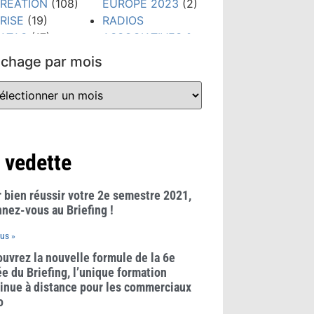
RÉATION
(108)
EUROPE 2023
(2)
RISE
(19)
RADIOS
ATAS
(17)
ASSOCIATIVES &
IGITAL
(79)
COMMUNAUTAIRES
ichage par mois
TUDES &
(23)
HIFFRES CLÉS
REGLES &
300)
USAGES
(21)
VÉNEMENTS
RÉSEAUX
159)
SOCIAUX
(38)
ORMATION
(148)
TECHNOLOGIES
 vedette
RANDS PRIX
(52)
UB RADIO
(10)
TENDANCES
(481)
 bien réussir votre 2e semestre 2021,
WEBINAIRE
(8)
nez-vous au Briefing !
lus »
uvrez la nouvelle formule de la 6e
e du Briefing, l’unique formation
inue à distance pour les commerciaux
o