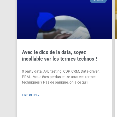
Avec le dico de la data, soyez
incollable sur les termes technos !
0 party data, A/B testing, CDP, CRM, Data-driven,
PRM… Vous êtes perdus entre tous ces termes
techniques ? Pas de panique, on a ce qu’il
LIRE PLUS »