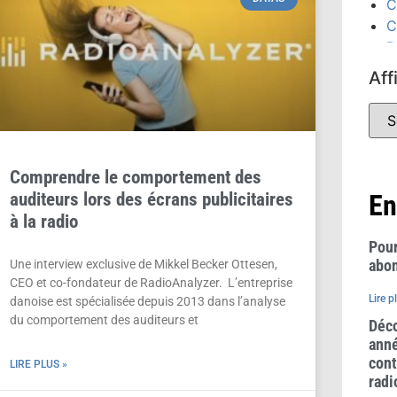
C
C
D
D
Aff
É
C
(
É
(
Comprendre le comportement des
F
auditeurs lors des écrans publicitaires
En
G
à la radio
P
Pour
abon
Une interview exclusive de Mikkel Becker Ottesen,
CEO et co-fondateur de RadioAnalyzer. L’entreprise
Lire p
danoise est spécialisée depuis 2013 dans l’analyse
du comportement des auditeurs et
Déco
anné
cont
LIRE PLUS »
radi