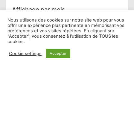
ÉVÉNEMENTS
(159)
RÉSEAUX SOCIAUX
Affichage par mois
FORMATION
(148)
(38)
Nous utilisons des cookies sur notre site web pour vous
GRANDS PRIX PUB
TECHNOLOGIES
(52)
offrir une expérience plus pertinente en mémorisant vos
RADIO
(10)
TENDANCES
(481)
préférences et vos visites répétées. En cliquant sur
INTELLIGENCE
WEBINAIRE
(8)
"Accepter", vous consentez à l'utilisation de TOUS les
cookies.
ARTIFICIELLE
(53)
En vedette
Cookie settings
Accepter
Pour bien réussir votre 2e semestre 2021,
abonnez-vous au Briefing !
Lire plus »
Découvrez la nouvelle formule de la 6e année du
Briefing, l’unique formation continue à distance
pour les commerciaux radio
Lire plus »
Rendez-vous le 8 janvier 2021 pour la 6e saison du
Briefing, l’unique formation continue à distance