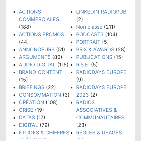
ACTIONS
LINKEDIN RADIOPUB
COMMERCIALES
(2)
(188)
Non classé
(211)
ACTIONS PROMOS
PODCASTS
(104)
(44)
PORTRAIT
(5)
ANNONCEURS
(51)
PRIX & AWARDS
(28)
ARGUMENTS
(80)
PUBLICATIONS
(15)
AUDIO DIGITAL
(115)
R.S.E.
(5)
BRAND CONTENT
RADIODAYS EUROPE
(15)
(9)
BRIEFINGS
(22)
RADIODAYS EUROPE
CONSOMMATION
(3)
2023
(2)
CRÉATION
(108)
RADIOS
CRISE
(19)
ASSOCIATIVES &
DATAS
(17)
COMMUNAUTAIRES
DIGITAL
(79)
(23)
ÉTUDES & CHIFFRES
REGLES & USAGES
CLÉS
(300)
(21)