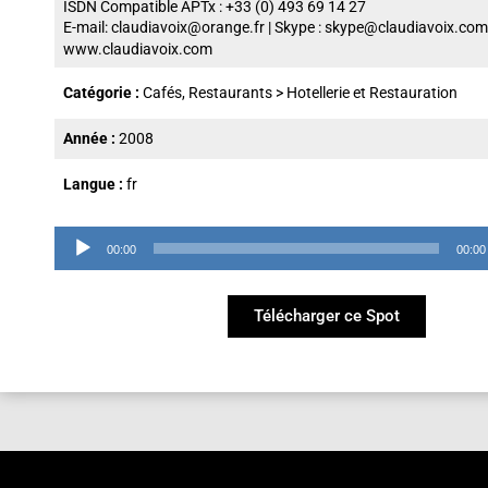
ISDN Compatible APTx : +33 (0) 493 69 14 27
E-mail:
claudiavoix@orange.fr
| Skype :
skype@claudiavoix.com
www.claudiavoix.com
Catégorie :
Cafés, Restaurants
>
Hotellerie et Restauration
Année :
2008
Langue :
fr
Lecteur
00:00
00:00
audio
Télécharger ce Spot