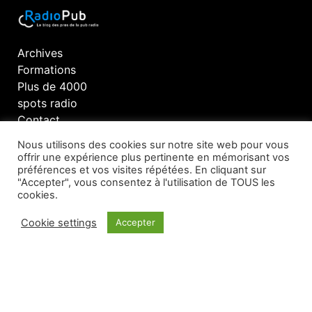
Archives
Formations
Plus de 4000
spots radio
Contact
Nous utilisons des cookies sur notre site web pour vous
offrir une expérience plus pertinente en mémorisant vos
préférences et vos visites répétées. En cliquant sur
Recevez les nouveaux articles par email
"Accepter", vous consentez à l'utilisation de TOUS les
cookies.
Cookie settings
Accepter
INSCRIPTION
© Tous droits réservés @ RadioPub 2023 —
Developed by
Reezom – When Brand Matters