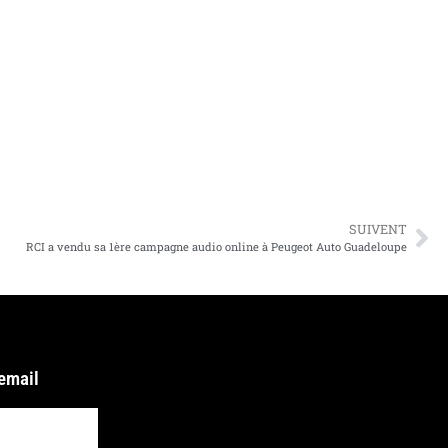
SUIVENT
RCI a vendu sa 1ère campagne audio online à Peugeot Auto Guadeloupe
 email