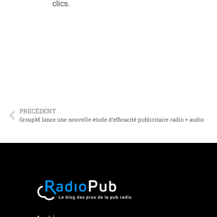
clics.
PRÉCÉDENT
GroupM lance une nouvelle étude d’efficacité publicitaire radio + audio