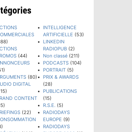
tégories
CTIONS
INTELLIGENCE
OMMERCIALES
ARTIFICIELLE
(53)
188)
LINKEDIN
CTIONS
RADIOPUB
(2)
ROMOS
(44)
Non classé
(211)
NNONCEURS
PODCASTS
(104)
51)
PORTRAIT
(5)
RGUMENTS
(80)
PRIX & AWARDS
UDIO DIGITAL
(28)
115)
PUBLICATIONS
RAND CONTENT
(15)
15)
R.S.E.
(5)
RIEFINGS
(22)
RADIODAYS
ONSOMMATION
EUROPE
(9)
3)
RADIODAYS