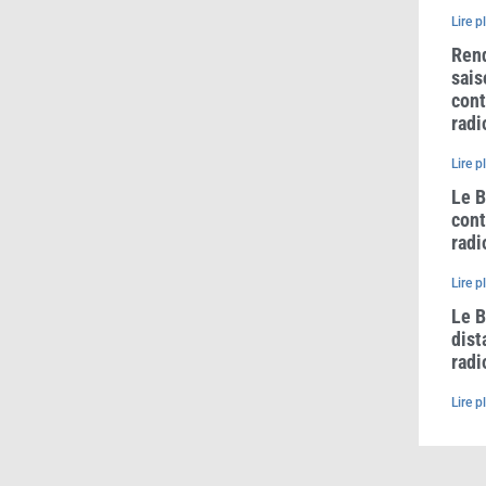
Lire p
Rend
sais
cont
radi
Lire p
Le B
cont
radi
Lire p
Le B
dist
radi
Lire p