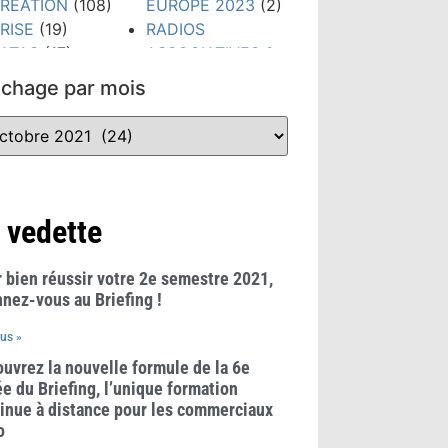
RÉATION
(108)
EUROPE 2023
(2)
RISE
(19)
RADIOS
ATAS
(17)
ASSOCIATIVES &
IGITAL
(79)
COMMUNAUTAIRES
ichage par mois
TUDES &
(23)
HIFFRES CLÉS
REGLES &
300)
USAGES
(21)
VÉNEMENTS
RÉSEAUX
159)
SOCIAUX
(38)
ORMATION
(148)
TECHNOLOGIES
 vedette
RANDS PRIX
(52)
UB RADIO
(10)
TENDANCES
(481)
 bien réussir votre 2e semestre 2021,
WEBINAIRE
(8)
nez-vous au Briefing !
lus »
uvrez la nouvelle formule de la 6e
e du Briefing, l’unique formation
inue à distance pour les commerciaux
o