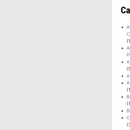
Ca
A
C
(
A
P
A
(
A
A
(
B
(
B
C
(