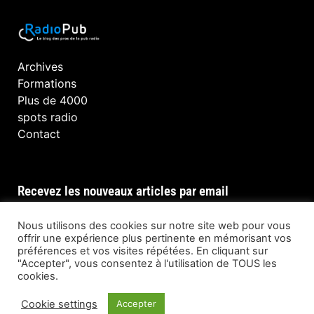
Archives
Formations
Plus de 4000
spots radio
Contact
Recevez les nouveaux articles par email
Nous utilisons des cookies sur notre site web pour vous
offrir une expérience plus pertinente en mémorisant vos
préférences et vos visites répétées. En cliquant sur
INSCRIPTION
"Accepter", vous consentez à l'utilisation de TOUS les
cookies.
Cookie settings
Accepter
© Tous droits réservés @ RadioPub 2023 —
Developed by