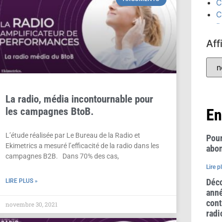
C
C
D
D
Aff
É
C
(
É
(
La radio, média incontournable pour
F
les campagnes BtoB.
En
G
P
L’étude réalisée par Le Bureau de la Radio et
Pour
Ekimetrics a mesuré l’efficacité de la radio dans les
abon
campagnes B2B. Dans 70% des cas,
Lire p
Déco
LIRE PLUS »
anné
cont
novembre 30, 2021
radi