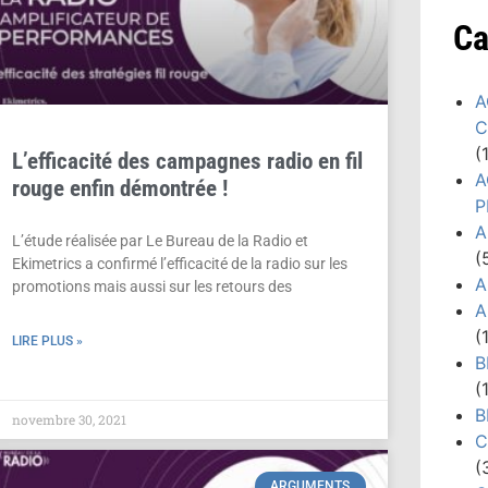
Ca
A
C
(
L’efficacité des campagnes radio en fil
A
rouge enfin démontrée !
P
A
L’étude réalisée par Le Bureau de la Radio et
(
Ekimetrics a confirmé l’efficacité de la radio sur les
A
promotions mais aussi sur les retours des
A
(
LIRE PLUS »
B
(
B
novembre 30, 2021
C
(
ARGUMENTS