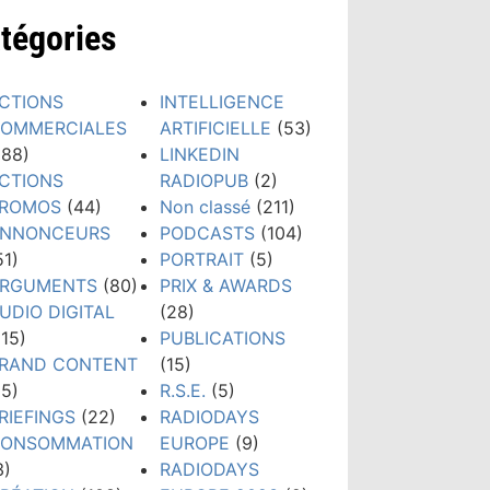
tégories
CTIONS
INTELLIGENCE
OMMERCIALES
ARTIFICIELLE
(53)
188)
LINKEDIN
CTIONS
RADIOPUB
(2)
ROMOS
(44)
Non classé
(211)
NNONCEURS
PODCASTS
(104)
51)
PORTRAIT
(5)
RGUMENTS
(80)
PRIX & AWARDS
UDIO DIGITAL
(28)
115)
PUBLICATIONS
RAND CONTENT
(15)
15)
R.S.E.
(5)
RIEFINGS
(22)
RADIODAYS
ONSOMMATION
EUROPE
(9)
3)
RADIODAYS