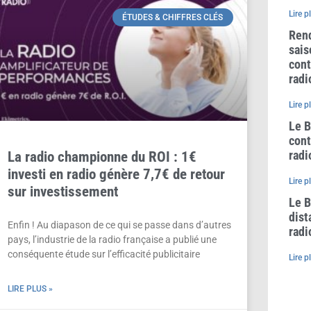
Lire p
ÉTUDES & CHIFFRES CLÉS
Rend
sais
cont
radi
Lire p
Le B
cont
radi
La radio championne du ROI : 1€
investi en radio génère 7,7€ de retour
Lire p
sur investissement
Le B
dist
Enfin ! Au diapason de ce qui se passe dans d’autres
radi
pays, l’industrie de la radio française a publié une
conséquente étude sur l’efficacité publicitaire
Lire p
LIRE PLUS »