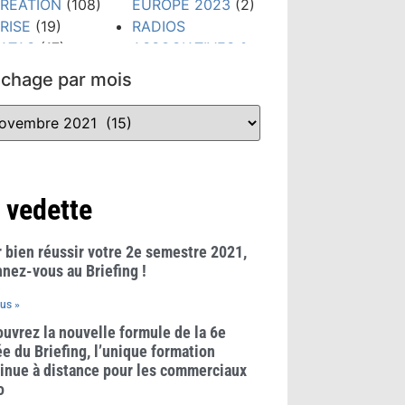
RÉATION
(108)
EUROPE 2023
(2)
RISE
(19)
RADIOS
ATAS
(17)
ASSOCIATIVES &
IGITAL
(79)
COMMUNAUTAIRES
ichage par mois
TUDES &
(23)
HIFFRES CLÉS
REGLES &
300)
USAGES
(21)
VÉNEMENTS
RÉSEAUX
159)
SOCIAUX
(38)
ORMATION
(148)
TECHNOLOGIES
 vedette
RANDS PRIX
(52)
UB RADIO
(10)
TENDANCES
(481)
 bien réussir votre 2e semestre 2021,
WEBINAIRE
(8)
nez-vous au Briefing !
lus »
uvrez la nouvelle formule de la 6e
e du Briefing, l’unique formation
inue à distance pour les commerciaux
o