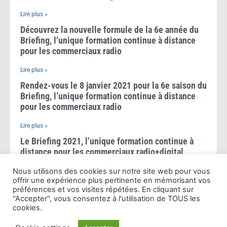
Lire plus »
Découvrez la nouvelle formule de la 6e année du
Briefing, l’unique formation continue à distance
pour les commerciaux radio
Lire plus »
Rendez-vous le 8 janvier 2021 pour la 6e saison du
Briefing, l’unique formation continue à distance
pour les commerciaux radio
Lire plus »
Le Briefing 2021, l’unique formation continue à
distance pour les commerciaux radio+digital
Nous utilisons des cookies sur notre site web pour vous
Lire plus »
offrir une expérience plus pertinente en mémorisant vos
Le Briefing 2020, l’unique formation à distance
préférences et vos visites répétées. En cliquant sur
pour les commerciaux radio+digital
"Accepter", vous consentez à l'utilisation de TOUS les
cookies.
Lire plus »