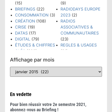
(15)
(9)
BRIEFINGS
(22)
RADIODAYS EUROPE
CONSOMMATION
(3)
2023
(2)
CRÉATION
(108)
RADIOS
CRISE
(19)
ASSOCIATIVES &
DATAS
(17)
COMMUNAUTAIRES
DIGITAL
(79)
(23)
ÉTUDES & CHIFFRES
REGLES & USAGES
CLÉS
(300)
(21)
ÉVÉNEMENTS
(159)
RÉSEAUX SOCIAUX
Affichage par mois
FORMATION
(148)
(38)
GRANDS PRIX PUB
TECHNOLOGIES
(52)
RADIO
(10)
TENDANCES
(481)
INTELLIGENCE
WEBINAIRE
(8)
ARTIFICIELLE
(53)
En vedette
Pour bien réussir votre 2e semestre 2021,
abonnez-vous au Briefing !