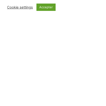
Lire plus »
Cookie settings
Accepter
Archives
Formations
Plus de 4000
spots radio
Contact
Recevez les nouveaux articles par email