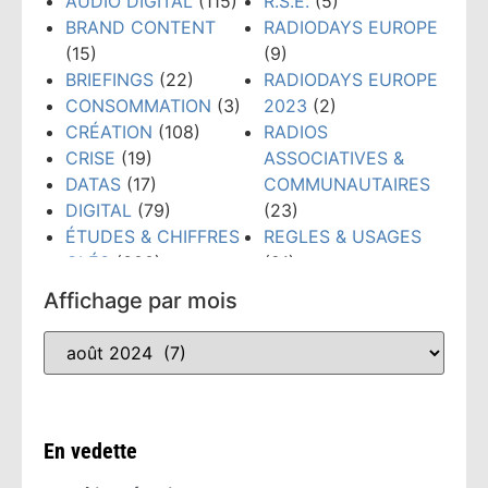
AUDIO DIGITAL
(115)
R.S.E.
(5)
BRAND CONTENT
RADIODAYS EUROPE
(15)
(9)
BRIEFINGS
(22)
RADIODAYS EUROPE
CONSOMMATION
(3)
2023
(2)
CRÉATION
(108)
RADIOS
CRISE
(19)
ASSOCIATIVES &
DATAS
(17)
COMMUNAUTAIRES
DIGITAL
(79)
(23)
ÉTUDES & CHIFFRES
REGLES & USAGES
CLÉS
(300)
(21)
ÉVÉNEMENTS
(159)
RÉSEAUX SOCIAUX
Affichage par mois
FORMATION
(148)
(38)
GRANDS PRIX PUB
TECHNOLOGIES
(52)
RADIO
(10)
TENDANCES
(481)
INTELLIGENCE
WEBINAIRE
(8)
ARTIFICIELLE
(53)
En vedette