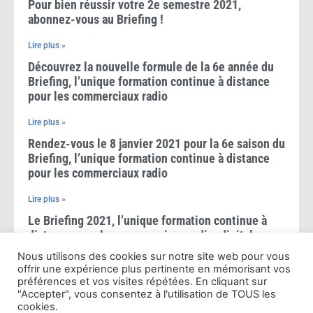
Pour bien réussir votre 2e semestre 2021,
abonnez-vous au Briefing !
Lire plus »
Découvrez la nouvelle formule de la 6e année du
Briefing, l’unique formation continue à distance
pour les commerciaux radio
Lire plus »
Rendez-vous le 8 janvier 2021 pour la 6e saison du
Briefing, l’unique formation continue à distance
pour les commerciaux radio
Lire plus »
Le Briefing 2021, l’unique formation continue à
distance pour les commerciaux radio+digital
Nous utilisons des cookies sur notre site web pour vous
Lire plus »
offrir une expérience plus pertinente en mémorisant vos
Le Briefing 2020, l’unique formation à distance
préférences et vos visites répétées. En cliquant sur
"Accepter", vous consentez à l'utilisation de TOUS les
pour les commerciaux radio+digital
cookies.