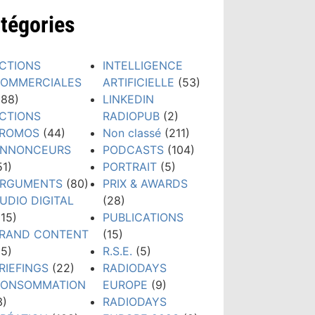
tégories
CTIONS
INTELLIGENCE
OMMERCIALES
ARTIFICIELLE
(53)
188)
LINKEDIN
CTIONS
RADIOPUB
(2)
ROMOS
(44)
Non classé
(211)
NNONCEURS
PODCASTS
(104)
51)
PORTRAIT
(5)
RGUMENTS
(80)
PRIX & AWARDS
UDIO DIGITAL
(28)
115)
PUBLICATIONS
RAND CONTENT
(15)
15)
R.S.E.
(5)
RIEFINGS
(22)
RADIODAYS
ONSOMMATION
EUROPE
(9)
3)
RADIODAYS