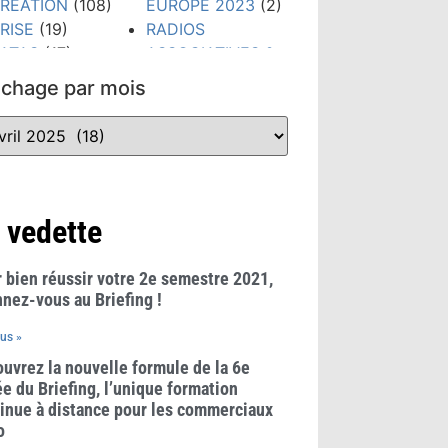
RÉATION
(108)
EUROPE 2023
(2)
RISE
(19)
RADIOS
ATAS
(17)
ASSOCIATIVES &
IGITAL
(79)
COMMUNAUTAIRES
ichage par mois
TUDES &
(23)
HIFFRES CLÉS
REGLES &
300)
USAGES
(21)
VÉNEMENTS
RÉSEAUX
159)
SOCIAUX
(38)
ORMATION
(148)
TECHNOLOGIES
 vedette
RANDS PRIX
(52)
UB RADIO
(10)
TENDANCES
(481)
 bien réussir votre 2e semestre 2021,
WEBINAIRE
(8)
nez-vous au Briefing !
lus »
uvrez la nouvelle formule de la 6e
e du Briefing, l’unique formation
inue à distance pour les commerciaux
o