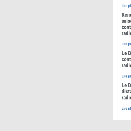
Lire p
Rend
sais
cont
radi
Lire p
Le B
cont
radi
Lire p
Le B
dist
radi
Lire p