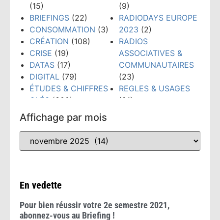
(15)
(9)
BRIEFINGS
(22)
RADIODAYS EUROPE
CONSOMMATION
(3)
2023
(2)
CRÉATION
(108)
RADIOS
CRISE
(19)
ASSOCIATIVES &
DATAS
(17)
COMMUNAUTAIRES
DIGITAL
(79)
(23)
ÉTUDES & CHIFFRES
REGLES & USAGES
CLÉS
(300)
(21)
ÉVÉNEMENTS
(159)
RÉSEAUX SOCIAUX
Affichage par mois
FORMATION
(148)
(38)
GRANDS PRIX PUB
TECHNOLOGIES
(52)
RADIO
(10)
TENDANCES
(481)
INTELLIGENCE
WEBINAIRE
(8)
ARTIFICIELLE
(53)
En vedette
Pour bien réussir votre 2e semestre 2021,
abonnez-vous au Briefing !