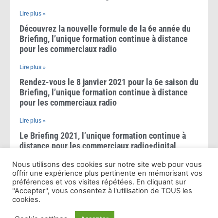
Lire plus »
Découvrez la nouvelle formule de la 6e année du
Briefing, l’unique formation continue à distance
pour les commerciaux radio
Lire plus »
Rendez-vous le 8 janvier 2021 pour la 6e saison du
Briefing, l’unique formation continue à distance
pour les commerciaux radio
Lire plus »
Le Briefing 2021, l’unique formation continue à
distance pour les commerciaux radio+digital
Nous utilisons des cookies sur notre site web pour vous
Lire plus »
offrir une expérience plus pertinente en mémorisant vos
Le Briefing 2020, l’unique formation à distance
préférences et vos visites répétées. En cliquant sur
pour les commerciaux radio+digital
"Accepter", vous consentez à l'utilisation de TOUS les
cookies.
Lire plus »