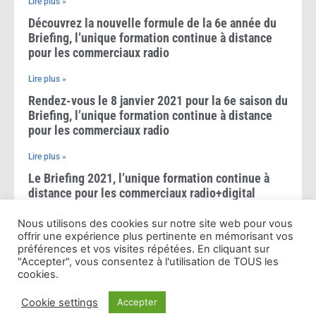
Lire plus »
Découvrez la nouvelle formule de la 6e année du
Briefing, l’unique formation continue à distance
pour les commerciaux radio
Lire plus »
Rendez-vous le 8 janvier 2021 pour la 6e saison du
Briefing, l’unique formation continue à distance
pour les commerciaux radio
Lire plus »
Le Briefing 2021, l’unique formation continue à
distance pour les commerciaux radio+digital
Lire plus »
Nous utilisons des cookies sur notre site web pour vous
offrir une expérience plus pertinente en mémorisant vos
Le Briefing 2020, l’unique formation à distance
préférences et vos visites répétées. En cliquant sur
pour les commerciaux radio+digital
"Accepter", vous consentez à l'utilisation de TOUS les
cookies.
Lire plus »
Cookie settings
Accepter