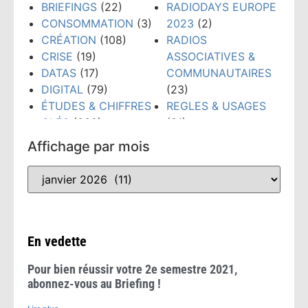
BRIEFINGS
(22)
RADIODAYS EUROPE
CONSOMMATION
(3)
2023
(2)
CRÉATION
(108)
RADIOS
CRISE
(19)
ASSOCIATIVES &
DATAS
(17)
COMMUNAUTAIRES
DIGITAL
(79)
(23)
ÉTUDES & CHIFFRES
REGLES & USAGES
CLÉS
(300)
(21)
ÉVÉNEMENTS
(159)
RÉSEAUX SOCIAUX
Affichage par mois
FORMATION
(148)
(38)
GRANDS PRIX PUB
TECHNOLOGIES
(52)
RADIO
(10)
TENDANCES
(481)
INTELLIGENCE
WEBINAIRE
(8)
ARTIFICIELLE
(53)
En vedette
Pour bien réussir votre 2e semestre 2021,
abonnez-vous au Briefing !