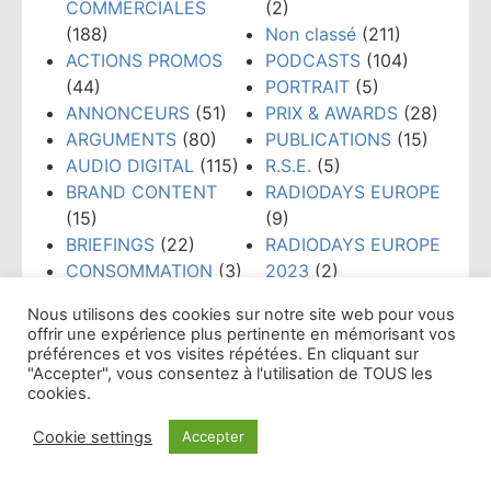
COMMERCIALES
(2)
(188)
Non classé
(211)
ACTIONS PROMOS
PODCASTS
(104)
(44)
PORTRAIT
(5)
ANNONCEURS
(51)
PRIX & AWARDS
(28)
ARGUMENTS
(80)
PUBLICATIONS
(15)
AUDIO DIGITAL
(115)
R.S.E.
(5)
BRAND CONTENT
RADIODAYS EUROPE
(15)
(9)
BRIEFINGS
(22)
RADIODAYS EUROPE
CONSOMMATION
(3)
2023
(2)
CRÉATION
(108)
RADIOS
Nous utilisons des cookies sur notre site web pour vous
CRISE
(19)
ASSOCIATIVES &
offrir une expérience plus pertinente en mémorisant vos
DATAS
(17)
COMMUNAUTAIRES
préférences et vos visites répétées. En cliquant sur
"Accepter", vous consentez à l'utilisation de TOUS les
DIGITAL
(79)
(23)
cookies.
ÉTUDES & CHIFFRES
REGLES & USAGES
CLÉS
(300)
(21)
Cookie settings
Accepter
ÉVÉNEMENTS
(159)
RÉSEAUX SOCIAUX
Affichage par mois
FORMATION
(148)
(38)