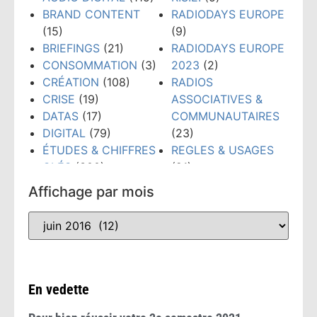
BRAND CONTENT
RADIODAYS EUROPE
(15)
(9)
BRIEFINGS
(21)
RADIODAYS EUROPE
CONSOMMATION
(3)
2023
(2)
CRÉATION
(108)
RADIOS
CRISE
(19)
ASSOCIATIVES &
DATAS
(17)
COMMUNAUTAIRES
DIGITAL
(79)
(23)
ÉTUDES & CHIFFRES
REGLES & USAGES
CLÉS
(300)
(21)
ÉVÉNEMENTS
(159)
RÉSEAUX SOCIAUX
Affichage par mois
FORMATION
(148)
(38)
GRANDS PRIX PUB
TECHNOLOGIES
(52)
RADIO
(10)
TENDANCES
(481)
INTELLIGENCE
WEBINAIRE
(8)
ARTIFICIELLE
(53)
En vedette