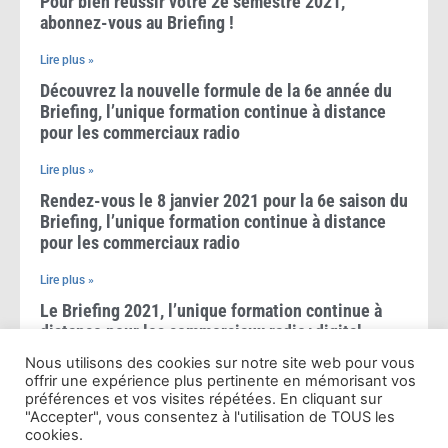
Pour bien réussir votre 2e semestre 2021,
abonnez-vous au Briefing !
Lire plus »
Découvrez la nouvelle formule de la 6e année du
Briefing, l’unique formation continue à distance
pour les commerciaux radio
Lire plus »
Rendez-vous le 8 janvier 2021 pour la 6e saison du
Briefing, l’unique formation continue à distance
pour les commerciaux radio
Lire plus »
Le Briefing 2021, l’unique formation continue à
distance pour les commerciaux radio+digital
Nous utilisons des cookies sur notre site web pour vous
Lire plus »
offrir une expérience plus pertinente en mémorisant vos
Le Briefing 2020, l’unique formation à distance
préférences et vos visites répétées. En cliquant sur
"Accepter", vous consentez à l'utilisation de TOUS les
pour les commerciaux radio+digital
cookies.