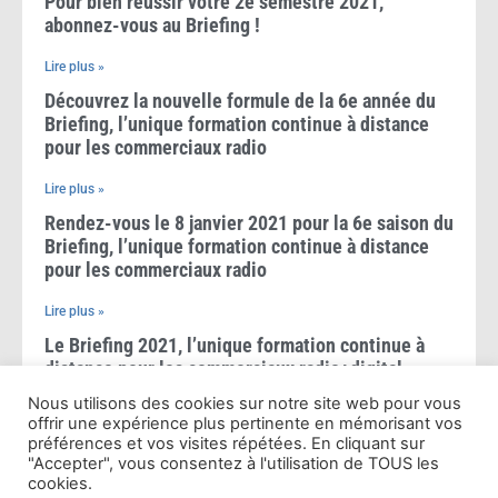
Pour bien réussir votre 2e semestre 2021,
abonnez-vous au Briefing !
Lire plus »
Découvrez la nouvelle formule de la 6e année du
Briefing, l’unique formation continue à distance
pour les commerciaux radio
Lire plus »
Rendez-vous le 8 janvier 2021 pour la 6e saison du
Briefing, l’unique formation continue à distance
pour les commerciaux radio
Lire plus »
Le Briefing 2021, l’unique formation continue à
distance pour les commerciaux radio+digital
Nous utilisons des cookies sur notre site web pour vous
Lire plus »
offrir une expérience plus pertinente en mémorisant vos
Le Briefing 2020, l’unique formation à distance
préférences et vos visites répétées. En cliquant sur
"Accepter", vous consentez à l'utilisation de TOUS les
pour les commerciaux radio+digital
cookies.