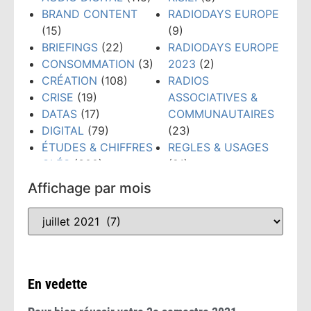
BRAND CONTENT
RADIODAYS EUROPE
(15)
(9)
BRIEFINGS
(22)
RADIODAYS EUROPE
CONSOMMATION
(3)
2023
(2)
CRÉATION
(108)
RADIOS
CRISE
(19)
ASSOCIATIVES &
DATAS
(17)
COMMUNAUTAIRES
DIGITAL
(79)
(23)
ÉTUDES & CHIFFRES
REGLES & USAGES
CLÉS
(300)
(21)
ÉVÉNEMENTS
(159)
RÉSEAUX SOCIAUX
Affichage par mois
FORMATION
(148)
(38)
GRANDS PRIX PUB
TECHNOLOGIES
(52)
RADIO
(10)
TENDANCES
(481)
INTELLIGENCE
WEBINAIRE
(8)
ARTIFICIELLE
(53)
En vedette