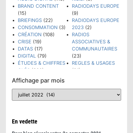
BRAND CONTENT
RADIODAYS EUROPE
(15)
(9)
BRIEFINGS
(22)
RADIODAYS EUROPE
CONSOMMATION
(3)
2023
(2)
CRÉATION
(108)
RADIOS
CRISE
(19)
ASSOCIATIVES &
DATAS
(17)
COMMUNAUTAIRES
DIGITAL
(79)
(23)
ÉTUDES & CHIFFRES
REGLES & USAGES
CLÉS
(300)
(21)
ÉVÉNEMENTS
(159)
RÉSEAUX SOCIAUX
Affichage par mois
FORMATION
(148)
(38)
GRANDS PRIX PUB
TECHNOLOGIES
(52)
RADIO
(10)
TENDANCES
(481)
INTELLIGENCE
WEBINAIRE
(8)
ARTIFICIELLE
(53)
En vedette