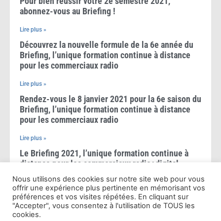
Pour bien réussir votre 2e semestre 2021,
abonnez-vous au Briefing !
Lire plus »
Découvrez la nouvelle formule de la 6e année du
Briefing, l’unique formation continue à distance
pour les commerciaux radio
Lire plus »
Rendez-vous le 8 janvier 2021 pour la 6e saison du
Briefing, l’unique formation continue à distance
pour les commerciaux radio
Lire plus »
Le Briefing 2021, l’unique formation continue à
distance pour les commerciaux radio+digital
Nous utilisons des cookies sur notre site web pour vous
Lire plus »
offrir une expérience plus pertinente en mémorisant vos
Le Briefing 2020, l’unique formation à distance
préférences et vos visites répétées. En cliquant sur
"Accepter", vous consentez à l'utilisation de TOUS les
pour les commerciaux radio+digital
cookies.