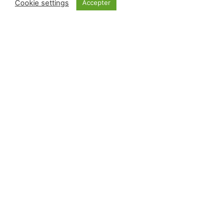
Cookie settings
Accepter
Archives
Formations
Plus de 4000
spots radio
Contact
Recevez les nouveaux articles par email
INSCRIPTION