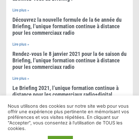
Lire plus »
Découvrez la nouvelle formule de la 6e année du
Briefing, l’unique formation continue à distance
pour les commerciaux radio
Lire plus »
Rendez-vous le 8 janvier 2021 pour la 6e saison du
Briefing, l’unique formation continue à distance
pour les commerciaux radio
Lire plus »
Le Briefing 2021, l’unique formation continue à
distance pour les commerciaux radio+digital
Nous utilisons des cookies sur notre site web pour vous
Lire plus »
offrir une expérience plus pertinente en mémorisant vos
Le Briefing 2020, l’unique formation à distance
préférences et vos visites répétées. En cliquant sur
pour les commerciaux radio+digital
"Accepter", vous consentez à l'utilisation de TOUS les
cookies.
Lire plus »