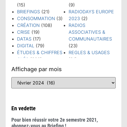
(15)
(9)
BRIEFINGS
(21)
RADIODAYS EUROPE
CONSOMMATION
(3)
2023
(2)
CRÉATION
(108)
RADIOS
CRISE
(19)
ASSOCIATIVES &
DATAS
(17)
COMMUNAUTAIRES
DIGITAL
(79)
(23)
ÉTUDES & CHIFFRES
REGLES & USAGES
CLÉS
(300)
(21)
ÉVÉNEMENTS
(159)
RÉSEAUX SOCIAUX
Affichage par mois
FORMATION
(148)
(38)
GRANDS PRIX PUB
TECHNOLOGIES
(52)
RADIO
(10)
TENDANCES
(481)
INTELLIGENCE
WEBINAIRE
(8)
ARTIFICIELLE
(53)
En vedette
Pour bien réussir votre 2e semestre 2021,
abonnez-vous au Briefing !