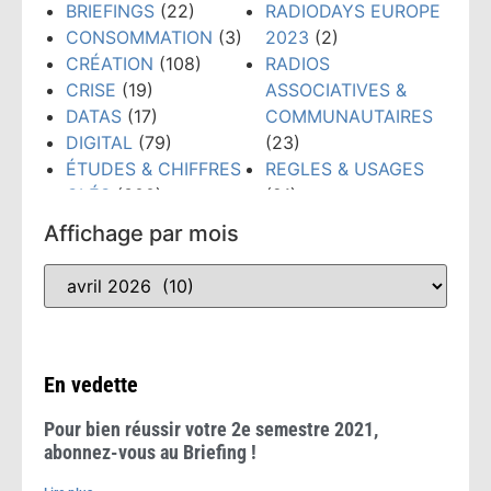
BRIEFINGS
(22)
RADIODAYS EUROPE
CONSOMMATION
(3)
2023
(2)
CRÉATION
(108)
RADIOS
CRISE
(19)
ASSOCIATIVES &
DATAS
(17)
COMMUNAUTAIRES
DIGITAL
(79)
(23)
ÉTUDES & CHIFFRES
REGLES & USAGES
CLÉS
(300)
(21)
ÉVÉNEMENTS
(159)
RÉSEAUX SOCIAUX
Affichage par mois
FORMATION
(148)
(38)
GRANDS PRIX PUB
TECHNOLOGIES
(52)
RADIO
(10)
TENDANCES
(481)
INTELLIGENCE
WEBINAIRE
(8)
ARTIFICIELLE
(53)
En vedette
Pour bien réussir votre 2e semestre 2021,
abonnez-vous au Briefing !