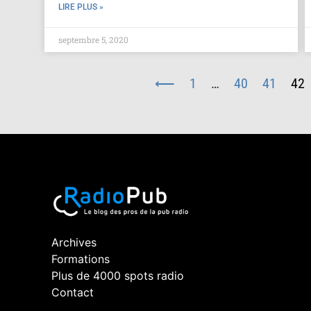
LIRE PLUS »
septembre 5, 2020
⟵
1
…
40
41
42
Archives
Formations
Plus de 4000 spots radio
Contact