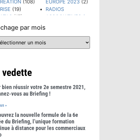
RÉATION
(108)
EUROPE 2023
(2)
RISE
(19)
RADIOS
ATAS
(17)
ASSOCIATIVES &
IGITAL
(79)
COMMUNAUTAIRES
ichage par mois
TUDES &
(23)
HIFFRES CLÉS
REGLES &
300)
USAGES
(21)
VÉNEMENTS
RÉSEAUX
159)
SOCIAUX
(38)
ORMATION
(148)
TECHNOLOGIES
 vedette
RANDS PRIX
(52)
UB RADIO
(10)
TENDANCES
(481)
 bien réussir votre 2e semestre 2021,
WEBINAIRE
(8)
nez-vous au Briefing !
lus »
uvrez la nouvelle formule de la 6e
e du Briefing, l’unique formation
inue à distance pour les commerciaux
o