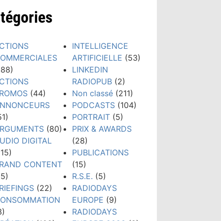
tégories
CTIONS
INTELLIGENCE
OMMERCIALES
ARTIFICIELLE
(53)
188)
LINKEDIN
CTIONS
RADIOPUB
(2)
ROMOS
(44)
Non classé
(211)
NNONCEURS
PODCASTS
(104)
51)
PORTRAIT
(5)
RGUMENTS
(80)
PRIX & AWARDS
UDIO DIGITAL
(28)
115)
PUBLICATIONS
RAND CONTENT
(15)
15)
R.S.E.
(5)
RIEFINGS
(22)
RADIODAYS
ONSOMMATION
EUROPE
(9)
3)
RADIODAYS