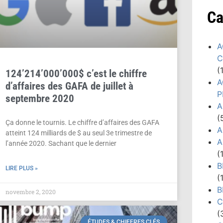
Ca
A
C
(
124’214’000’000$ c’est le chiffre
A
d’affaires des GAFA de juillet à
P
septembre 2020
A
(
Ça donne le tournis. Le chiffre d’affaires des GAFA
A
atteint 124 milliards de $ au seul 3e trimestre de
A
l’année 2020. Sachant que le dernier
(
B
LIRE PLUS »
(
B
novembre 2, 2020
C
(
ÉTUDES & CHIFFRES CLÉS