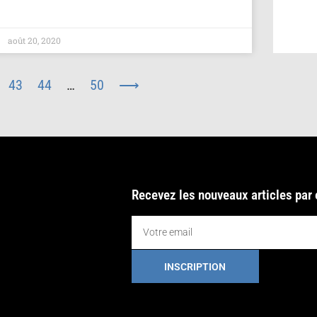
août 20, 2020
43
44
…
50
⟶
Recevez les nouveaux articles par
INSCRIPTION