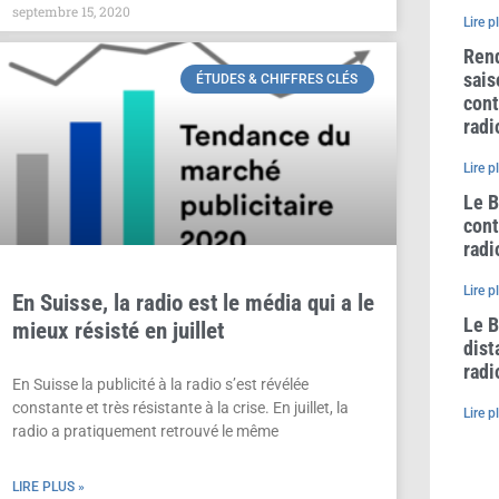
septembre 15, 2020
Lire p
Rend
sais
ÉTUDES & CHIFFRES CLÉS
cont
radi
Lire p
Le B
cont
radi
Lire p
En Suisse, la radio est le média qui a le
Le B
mieux résisté en juillet
dist
radi
En Suisse la publicité à la radio s’est révélée
constante et très résistante à la crise. En juillet, la
Lire p
radio a pratiquement retrouvé le même
LIRE PLUS »