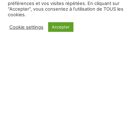
préférences et vos visites répétées. En cliquant sur
Le Briefing 2020, l’unique formation à distance
"Accepter", vous consentez à l'utilisation de TOUS les
pour les commerciaux radio+digital
cookies.
Cookie settings
Accepter
Lire plus »
Archives
Formations
Plus de 4000
spots radio
Contact
Recevez les nouveaux articles par email