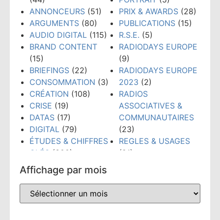
ANNONCEURS
(51)
PRIX & AWARDS
(28)
ARGUMENTS
(80)
PUBLICATIONS
(15)
AUDIO DIGITAL
(115)
R.S.E.
(5)
BRAND CONTENT
RADIODAYS EUROPE
(15)
(9)
BRIEFINGS
(22)
RADIODAYS EUROPE
CONSOMMATION
(3)
2023
(2)
CRÉATION
(108)
RADIOS
CRISE
(19)
ASSOCIATIVES &
DATAS
(17)
COMMUNAUTAIRES
DIGITAL
(79)
(23)
ÉTUDES & CHIFFRES
REGLES & USAGES
CLÉS
(300)
(21)
ÉVÉNEMENTS
(159)
RÉSEAUX SOCIAUX
Affichage par mois
FORMATION
(148)
(38)
GRANDS PRIX PUB
TECHNOLOGIES
(52)
RADIO
(10)
TENDANCES
(481)
INTELLIGENCE
WEBINAIRE
(8)