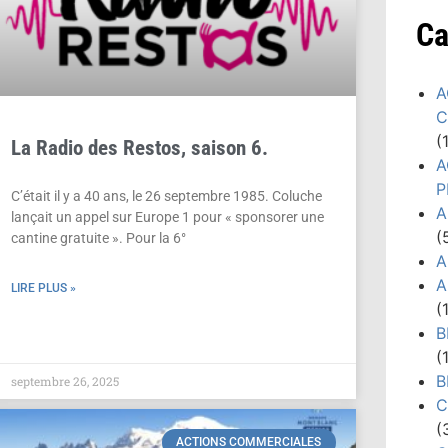
Ca
A
C
(
La Radio des Restos, saison 6.
A
P
C’était il y a 40 ans, le 26 septembre 1985. Coluche
A
lançait un appel sur Europe 1 pour « sponsorer une
(
cantine gratuite ». Pour la 6°
A
A
LIRE PLUS »
(
B
(
B
septembre 26, 2025
C
(
ACTIONS COMMERCIALES