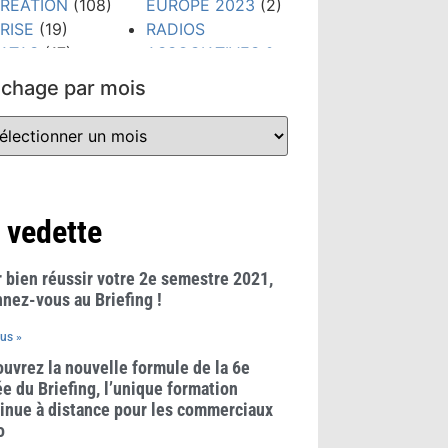
RÉATION
(108)
EUROPE 2023
(2)
RISE
(19)
RADIOS
ATAS
(17)
ASSOCIATIVES &
IGITAL
(79)
COMMUNAUTAIRES
ichage par mois
TUDES &
(23)
HIFFRES CLÉS
REGLES &
300)
USAGES
(21)
VÉNEMENTS
RÉSEAUX
159)
SOCIAUX
(38)
ORMATION
(148)
TECHNOLOGIES
 vedette
RANDS PRIX
(52)
UB RADIO
(10)
TENDANCES
(481)
 bien réussir votre 2e semestre 2021,
WEBINAIRE
(8)
nez-vous au Briefing !
lus »
uvrez la nouvelle formule de la 6e
e du Briefing, l’unique formation
inue à distance pour les commerciaux
o