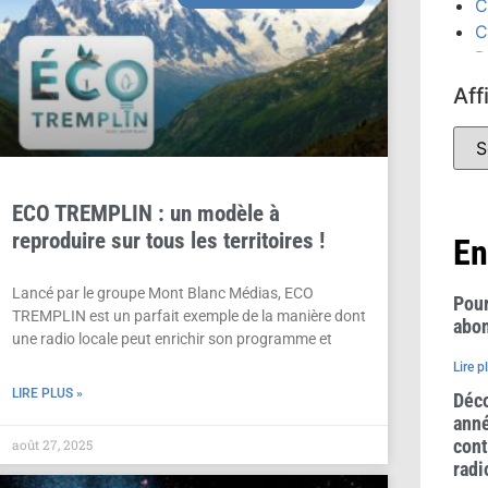
C
C
D
D
Aff
É
C
(
É
ECO TREMPLIN : un modèle à
(
reproduire sur tous les territoires !
F
En
G
P
Lancé par le groupe Mont Blanc Médias, ECO
Pour
TREMPLIN est un parfait exemple de la manière dont
abon
une radio locale peut enrichir son programme et
Lire p
LIRE PLUS »
Déco
anné
cont
août 27, 2025
radi