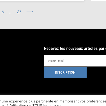
5
…
27
⟶
Recevez les nouveaux articles par
INSCRIPTION
rir une expérience plus pertinente en mémorisant vos préférences
ez à l'utilisation de TOUS les cookies.