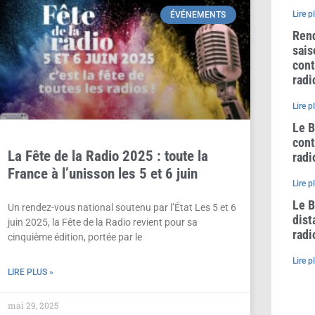
Lire p
ÉVÉNEMENTS
Rend
sais
cont
radi
Lire p
Le B
cont
La Fête de la Radio 2025 : toute la
radi
France à l’unisson les 5 et 6 juin
Lire p
Le B
Un rendez-vous national soutenu par l’État Les 5 et 6
dist
juin 2025, la Fête de la Radio revient pour sa
radi
cinquième édition, portée par le
Lire p
LIRE PLUS »
mai 29, 2025