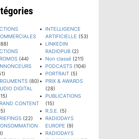
tégories
CTIONS
INTELLIGENCE
OMMERCIALES
ARTIFICIELLE
(53)
188)
LINKEDIN
CTIONS
RADIOPUB
(2)
ROMOS
(44)
Non classé
(211)
NNONCEURS
PODCASTS
(104)
51)
PORTRAIT
(5)
RGUMENTS
(80)
PRIX & AWARDS
UDIO DIGITAL
(28)
115)
PUBLICATIONS
RAND CONTENT
(15)
15)
R.S.E.
(5)
RIEFINGS
(22)
RADIODAYS
ONSOMMATION
EUROPE
(9)
3)
RADIODAYS