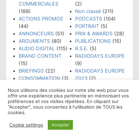
COMMERCIALES
(2)
(188)
Non classé
(211)
ACTIONS PROMOS
PODCASTS
(104)
(44)
PORTRAIT
(5)
ANNONCEURS
(51)
PRIX & AWARDS
(28)
ARGUMENTS
(80)
PUBLICATIONS
(15)
AUDIO DIGITAL
(115)
R.S.E.
(5)
BRAND CONTENT
RADIODAYS EUROPE
(15)
(9)
BRIEFINGS
(22)
RADIODAYS EUROPE
CONSOMMATION
(3)
2023
(2)
CRÉATION
(108)
RADIOS
Nous utilisons des cookies sur notre site web pour vous
CRISE
(19)
ASSOCIATIVES &
offrir une expérience plus pertinente en mémorisant vos
DATAS
(17)
COMMUNAUTAIRES
préférences et vos visites répétées. En cliquant sur
"Accepter", vous consentez à l'utilisation de TOUS les
DIGITAL
(79)
(23)
cookies.
ÉTUDES & CHIFFRES
REGLES & USAGES
CLÉS
(300)
(21)
Cookie settings
Accepter
ÉVÉNEMENTS
(159)
RÉSEAUX SOCIAUX
Affichage par mois
FORMATION
(148)
(38)