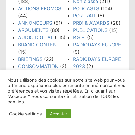
(188)
Non classé
(211)
ACTIONS PROMOS
PODCASTS
(104)
(44)
PORTRAIT
(5)
ANNONCEURS
(51)
PRIX & AWARDS
(28)
ARGUMENTS
(80)
PUBLICATIONS
(15)
AUDIO DIGITAL
(115)
R.S.E.
(5)
BRAND CONTENT
RADIODAYS EUROPE
(15)
(9)
BRIEFINGS
(22)
RADIODAYS EUROPE
CONSOMMATION
(3)
2023
(2)
CRÉATION
(108)
RADIOS
Nous utilisons des cookies sur notre site web pour vous
CRISE
(19)
ASSOCIATIVES &
offrir une expérience plus pertinente en mémorisant vos
DATAS
(17)
COMMUNAUTAIRES
préférences et vos visites répétées. En cliquant sur
DIGITAL
(79)
(23)
"Accepter", vous consentez à l'utilisation de TOUS les
cookies.
ÉTUDES & CHIFFRES
REGLES & USAGES
CLÉS
(300)
(21)
Cookie settings
Accepter
ÉVÉNEMENTS
(159)
RÉSEAUX SOCIAUX
Affichage par mois
FORMATION
(148)
(38)
GRANDS PRIX PUB
TECHNOLOGIES
(52)