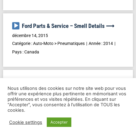
Lecteur
Ford Parts & Service – Smell Details ⟶
audio
décembre 14, 2015
Catégorie :
Auto-Moto
>
Pneumatiques
Année :
2014
Pays :
Canada
Lecteur
Chevrolet Silverado – life ⟶
audio
Nous utilisons des cookies sur notre site web pour vous
décembre 14, 2015
offrir une expérience plus pertinente en mémorisant vos
préférences et vos visites répétées. En cliquant sur
Catégorie :
Auto-Moto
>
Automobiles
Année :
2014
"Accepter", vous consentez à l'utilisation de TOUS les
Pays :
U.S.A.
cookies.
Cookie settings
Accepter