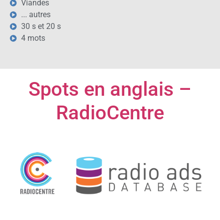
Viandes
... autres
30 s et 20 s
4 mots
Spots en anglais –
RadioCentre