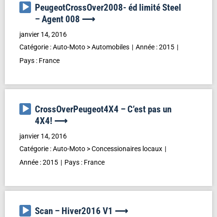
Lecteur
PeugeotCrossOver2008- éd limité Steel
audio
– Agent 008 ⟶
janvier 14, 2016
Catégorie :
Auto-Moto
>
Automobiles
Année :
2015
Pays :
France
Lecteur
CrossOverPeugeot4X4 – C’est pas un
audio
4X4! ⟶
janvier 14, 2016
Catégorie :
Auto-Moto
>
Concessionaires locaux
Année :
2015
Pays :
France
Lecteur
Scan – Hiver2016 V1 ⟶